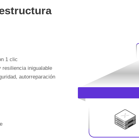
estructura
n 1 clic
 resiliencia inigualable
uridad, autorreparación
be