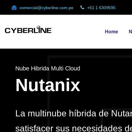
comercial@cyberline.com.pe
+51 1 6309595
Home
N
Nube Hibrida Multi Cloud
Nutanix
La multinube híbrida de Nutan
satisfacer sus necesidades d