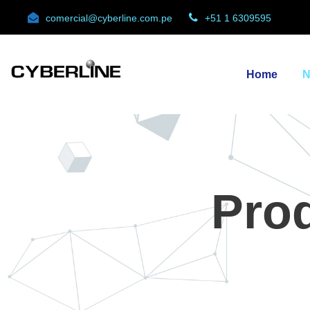
comercial@cyberline.com.pe
+51 1 6309595
Home
N
Prod