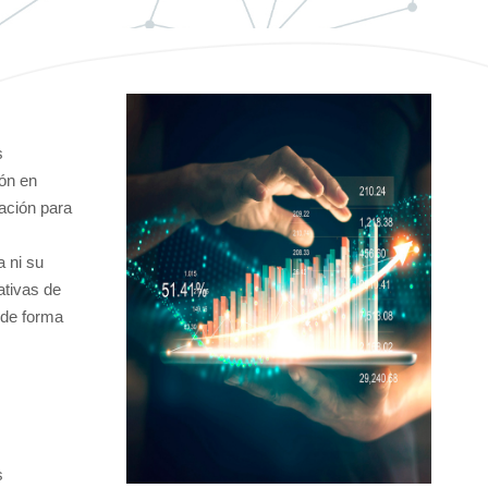
s
ión en
ación para
a ni su
ativas de
 de forma
s