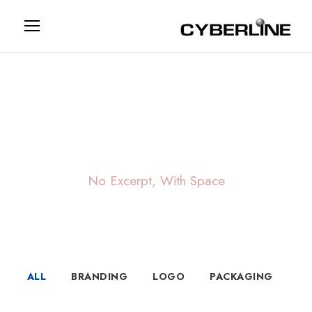
Portfolio Modern
3 Columns
No Excerpt, With Space
ALL
BRANDING
LOGO
PACKAGING