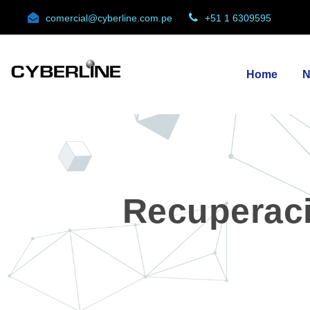
comercial@cyberline.com.pe
+51 1 6309595
Home
N
Recuperaci